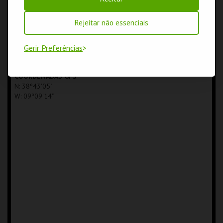
MORADA
Teatro do Bairro Alto Rua Tenente Raúl Cascais 1A
COMPRAR
COMPRAR
1250-028 Lisboa
Rejeitar não essenciais
TRANSPORTES PÚBLICOS
Metro Rato
Gerir Preferências
Bus 706, 720, 727, 738, 758, 773
Elétrico 24
COORDENADAS GPS
N: 38º43'05"
W: 09º09'14"