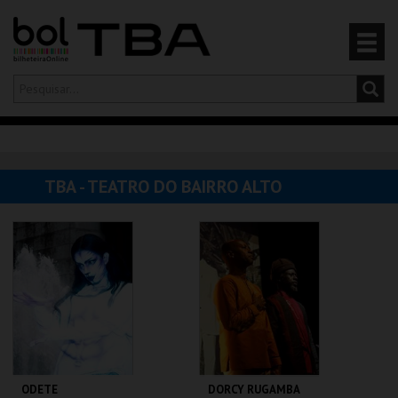
Olá,
iniciar sessão
PT
0
CARRINHO
TBA - TEATRO DO BAIRRO ALTO
EVENTOS
CARTÕES
PRODUTOS
ODETE
DORCY RUGAMBA