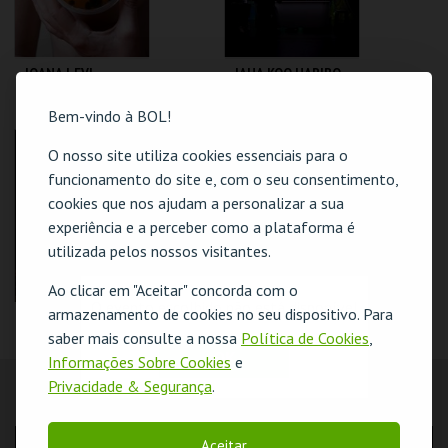
JOANA LEVI
JAHA KOO HARIBO
CÂNCER EM
KIMCHI
SATURNO
Bem-vindo à BOL!
TBA - TEATRO
TBA - TEATRO
O nosso site utiliza cookies essenciais para o
BAIRRO ALTO
BAIRRO ALTO
funcionamento do site e, com o seu consentimento,
MAIS INFO
MAIS INFO
cookies que nos ajudam a personalizar a sua
experiência e a perceber como a plataforma é
COMPRAR
COMPRAR
utilizada pelos nossos visitantes.
Ao clicar em "Aceitar" concorda com o
O evento escolhido não está disponível
armazenamento de cookies no seu dispositivo. Para
CLEO DIÁRA
CARMINDA SOARES
PLEASE, LOVE ME!
& MARIA R. SOARES
saber mais consulte a nossa
Política de Cookies
,
BRIGHT HORSES
OK
Informações Sobre Cookies
e
TBA - TEATRO
TBA - TEATRO
Privacidade & Segurança
.
BAIRRO ALTO
BAIRRO ALTO
LOCALIZAÇÃO
Aceitar
MAIS INFO
MAIS INFO