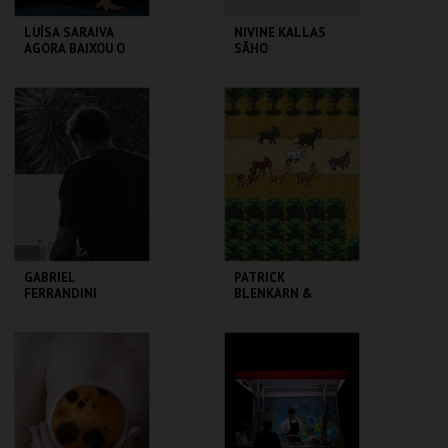
LUÍSA SARAIVA
NIVINE KALLAS
AGORA BAIXOU O
SÃHO
SOL
TBA - TEATRO
TBA - TEATRO
BAIRRO ALTO
BAIRRO ALTO
MAIS INFO
MAIS INFO
COMPRAR
COMPRAR
GABRIEL
PATRICK
FERRANDINI
BLENKARN &
ROMANCE
MILTON LIM
ASSES.MASSES
TBA - TEATRO
TBA - TEATRO
BAIRRO ALTO
BAIRRO ALTO
MAIS INFO
MAIS INFO
COMPRAR
COMPRAR