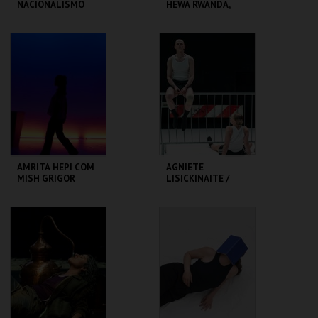
NACIONALISMO
HEWA RWANDA,
LETTRE AUX
ABSENTS
TBA - TEATRO
TBA - TEATRO
BAIRRO ALTO
BAIRRO ALTO
MAIS INFO
MAIS INFO
COMPRAR
COMPRAR
AMRITA HEPI COM
AGNIETE
MISH GRIGOR
LISICKINAITE /
RINSE
IGOR SHUGALEEV
CLAP & SLAP
TBA - TEATRO
TBA - TEATRO
BAIRRO ALTO
BAIRRO ALTO
MAIS INFO
MAIS INFO
COMPRAR
COMPRAR